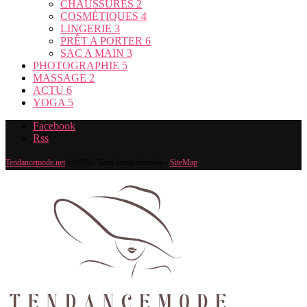
CHAUSSURES
2
COSMÉTIQUES
4
LINGERIE
3
PRÊT A PORTER
6
SAC A MAIN
3
PHOTOGRAPHIE
5
MASSAGE
2
ACTU
6
YOGA
5
Facebook
Rss
Tendancemode.net
@2019 - Tous droits réservés -
SiteMap