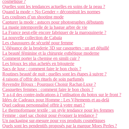
cosmétique ?
Quelles sont les tendances actuelles en soins de la peau ?
Quand la mode « No Gender » déconstruit les normes
Les coulisses d’un shooting mode
Capturer la mode : astuces pour photographes débutants
La magie intemporelle de la bague arbre de vie
La France peut-elle encore fabriquer de la maroquinerie ?
La nouvelle collection de Cabaïa
Les chaussures de sécurité pour femme
L’élégance de la broderie 3D sur casquettes : un art détaillé
La beauté féminine et la chirurgie esthétique moderne
Comment porter la chemise en simili cuir ?
Les bijoux les plus achetés en bijouterie
Sacs de luxe : comment faire le bon choix ?
Routines beauté de nuit : quelles sont les étapes à suivre ?
4 raisons d’offrir des rituels de soin parfumés
Revendre Bijoux : Pourquoi Choisir Rachat-Luxe ?
Casquettes femmes : comment faire le bon choix ?
Y a-t-il des contre-indications à l’utilisation du botox sur le front ?
Idées de Cadeaux pour Homme : Les Vêtements et au-delà
Quel cadeau personnalisé offrir à votre mari ?
Le thermoformage textile : un style tendance pour les femmes
Femme : quel sac choisir pour évoquer la tendance ?
Un packaging sur-mesure pour vos produits cosmétiques
Quels sont les pendentifs proposés par la marque Moes Perles ?