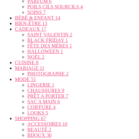
PARFUM
6
POILS CILS SOURCILS
4
SOINS
7
BÉBÉ & ENFANT
14
BIEN-ÊTRE
13
CADEAUX
17
SAINT VALENTIN
2
BLACK FRIDAY
1
FÊTE DES MÈRES
1
HALLOWEEN
1
NOËL
2
CUISINE
8
MARIAGE
11
PHOTOGRAPHE
2
MODE
51
LINGERIE
1
CHAUSSURES
9
PRÊT A PORTER
7
SAC A MAIN
6
COIFFURE
4
LOOKS
5
SHOPPING
67
ACCESSOIRES
10
BEAUTÉ
2
BIJOUX
30