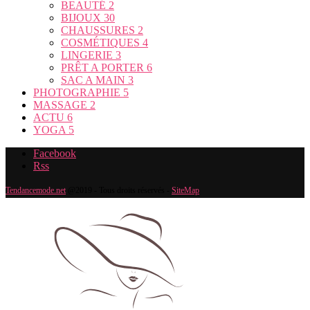
BEAUTÉ
2
BIJOUX
30
CHAUSSURES
2
COSMÉTIQUES
4
LINGERIE
3
PRÊT A PORTER
6
SAC A MAIN
3
PHOTOGRAPHIE
5
MASSAGE
2
ACTU
6
YOGA
5
Facebook
Rss
Tendancemode.net
@2019 - Tous droits réservés -
SiteMap