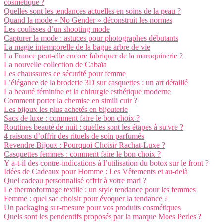
cosmétique ?
Quelles sont les tendances actuelles en soins de la peau ?
Quand la mode « No Gender » déconstruit les normes
Les coulisses d’un shooting mode
Capturer la mode : astuces pour photographes débutants
La magie intemporelle de la bague arbre de vie
La France peut-elle encore fabriquer de la maroquinerie ?
La nouvelle collection de Cabaïa
Les chaussures de sécurité pour femme
L’élégance de la broderie 3D sur casquettes : un art détaillé
La beauté féminine et la chirurgie esthétique moderne
Comment porter la chemise en simili cuir ?
Les bijoux les plus achetés en bijouterie
Sacs de luxe : comment faire le bon choix ?
Routines beauté de nuit : quelles sont les étapes à suivre ?
4 raisons d’offrir des rituels de soin parfumés
Revendre Bijoux : Pourquoi Choisir Rachat-Luxe ?
Casquettes femmes : comment faire le bon choix ?
Y a-t-il des contre-indications à l’utilisation du botox sur le front ?
Idées de Cadeaux pour Homme : Les Vêtements et au-delà
Quel cadeau personnalisé offrir à votre mari ?
Le thermoformage textile : un style tendance pour les femmes
Femme : quel sac choisir pour évoquer la tendance ?
Un packaging sur-mesure pour vos produits cosmétiques
Quels sont les pendentifs proposés par la marque Moes Perles ?