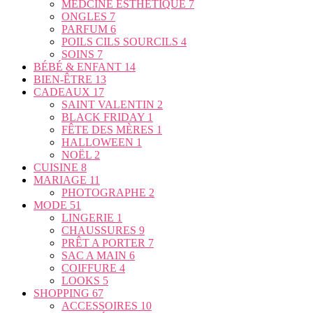
MEDCINE ESTHETIQUE
7
ONGLES
7
PARFUM
6
POILS CILS SOURCILS
4
SOINS
7
BÉBÉ & ENFANT
14
BIEN-ÊTRE
13
CADEAUX
17
SAINT VALENTIN
2
BLACK FRIDAY
1
FÊTE DES MÈRES
1
HALLOWEEN
1
NOËL
2
CUISINE
8
MARIAGE
11
PHOTOGRAPHE
2
MODE
51
LINGERIE
1
CHAUSSURES
9
PRÊT A PORTER
7
SAC A MAIN
6
COIFFURE
4
LOOKS
5
SHOPPING
67
ACCESSOIRES
10