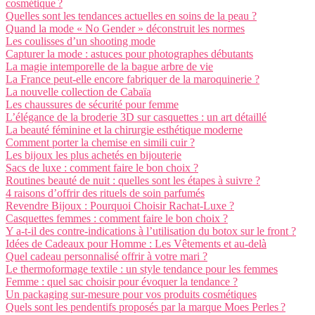
cosmétique ?
Quelles sont les tendances actuelles en soins de la peau ?
Quand la mode « No Gender » déconstruit les normes
Les coulisses d’un shooting mode
Capturer la mode : astuces pour photographes débutants
La magie intemporelle de la bague arbre de vie
La France peut-elle encore fabriquer de la maroquinerie ?
La nouvelle collection de Cabaïa
Les chaussures de sécurité pour femme
L’élégance de la broderie 3D sur casquettes : un art détaillé
La beauté féminine et la chirurgie esthétique moderne
Comment porter la chemise en simili cuir ?
Les bijoux les plus achetés en bijouterie
Sacs de luxe : comment faire le bon choix ?
Routines beauté de nuit : quelles sont les étapes à suivre ?
4 raisons d’offrir des rituels de soin parfumés
Revendre Bijoux : Pourquoi Choisir Rachat-Luxe ?
Casquettes femmes : comment faire le bon choix ?
Y a-t-il des contre-indications à l’utilisation du botox sur le front ?
Idées de Cadeaux pour Homme : Les Vêtements et au-delà
Quel cadeau personnalisé offrir à votre mari ?
Le thermoformage textile : un style tendance pour les femmes
Femme : quel sac choisir pour évoquer la tendance ?
Un packaging sur-mesure pour vos produits cosmétiques
Quels sont les pendentifs proposés par la marque Moes Perles ?