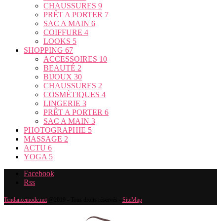
CHAUSSURES
9
PRÊT A PORTER
7
SAC A MAIN
6
COIFFURE
4
LOOKS
5
SHOPPING
67
ACCESSOIRES
10
BEAUTÉ
2
BIJOUX
30
CHAUSSURES
2
COSMÉTIQUES
4
LINGERIE
3
PRÊT A PORTER
6
SAC A MAIN
3
PHOTOGRAPHIE
5
MASSAGE
2
ACTU
6
YOGA
5
Facebook
Rss
Tendancemode.net
@2019 - Tous droits réservés -
SiteMap