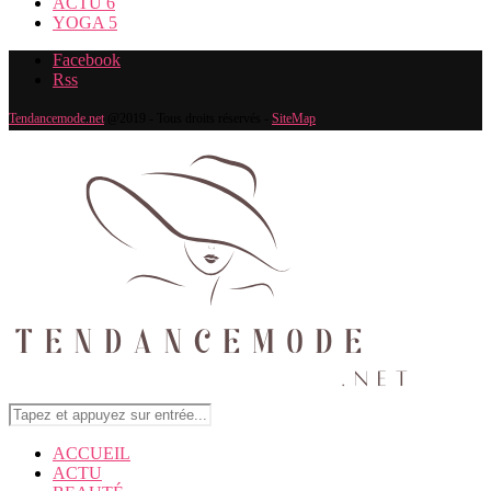
ACTU
6
YOGA
5
Facebook
Rss
Tendancemode.net
@2019 - Tous droits réservés -
SiteMap
ACCUEIL
ACTU