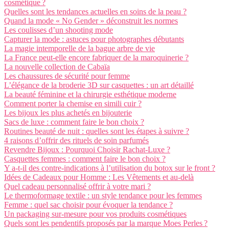
cosmétique ?
Quelles sont les tendances actuelles en soins de la peau ?
Quand la mode « No Gender » déconstruit les normes
Les coulisses d’un shooting mode
Capturer la mode : astuces pour photographes débutants
La magie intemporelle de la bague arbre de vie
La France peut-elle encore fabriquer de la maroquinerie ?
La nouvelle collection de Cabaïa
Les chaussures de sécurité pour femme
L’élégance de la broderie 3D sur casquettes : un art détaillé
La beauté féminine et la chirurgie esthétique moderne
Comment porter la chemise en simili cuir ?
Les bijoux les plus achetés en bijouterie
Sacs de luxe : comment faire le bon choix ?
Routines beauté de nuit : quelles sont les étapes à suivre ?
4 raisons d’offrir des rituels de soin parfumés
Revendre Bijoux : Pourquoi Choisir Rachat-Luxe ?
Casquettes femmes : comment faire le bon choix ?
Y a-t-il des contre-indications à l’utilisation du botox sur le front ?
Idées de Cadeaux pour Homme : Les Vêtements et au-delà
Quel cadeau personnalisé offrir à votre mari ?
Le thermoformage textile : un style tendance pour les femmes
Femme : quel sac choisir pour évoquer la tendance ?
Un packaging sur-mesure pour vos produits cosmétiques
Quels sont les pendentifs proposés par la marque Moes Perles ?