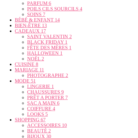
PARFUM
6
POILS CILS SOURCILS
4
SOINS
7
BÉBÉ & ENFANT
14
BIEN-ÊTRE
13
CADEAUX
17
SAINT VALENTIN
2
BLACK FRIDAY
1
FÊTE DES MÈRES
1
HALLOWEEN
1
NOËL
2
CUISINE
8
MARIAGE
11
PHOTOGRAPHE
2
MODE
51
LINGERIE
1
CHAUSSURES
9
PRÊT A PORTER
7
SAC A MAIN
6
COIFFURE
4
LOOKS
5
SHOPPING
67
ACCESSOIRES
10
BEAUTÉ
2
BIJOUX
30