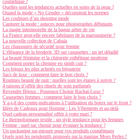
cosmétique ?
Quelles sont les tendances actuelles en soins de la peau ?
Quand la mode « No Gender » déconstruit les normes
Les coulisses d’un shooting mode
Capturer la mode : astuces pour photographes débutants
La magie intemporelle de la bague arbre de vie
La France peut-elle encore fabriquer de la maroquinerie ?
La nouvelle collection de Cabaïa
Les chaussures de sécurité pour femme
L’élégance de la broderie 3D sur casquettes : un art détaillé
La beauté féminine et la chirurgie esthétique moderne
Comment porter la chemise en simili cuir ?
Les bijoux les plus achetés en bijouterie
Sacs de luxe : comment faire le bon choix ?
Routines beauté de nuit : quelles sont les étapes à suivre ?
4 raisons d’offrir des rituels de soin parfumés
Revendre Bijoux : Pourquoi Choisir Rachat-Luxe ?
Casquettes femmes : comment faire le bon choix ?
Y a-t-il des contre-indications à l’utilisation du botox sur le front ?
Idées de Cadeaux pour Homme : Les Vêtements et au-delà
Quel cadeau personnalisé offrir à votre mari ?
Le thermoformage textile : un style tendance pour les femmes
Femme : quel sac choisir pour évoquer la tendance ?
Un packaging sur-mesure pour vos produits cosmétiques
Quels sont les pendentifs proposés par la marque Moes Perles ?