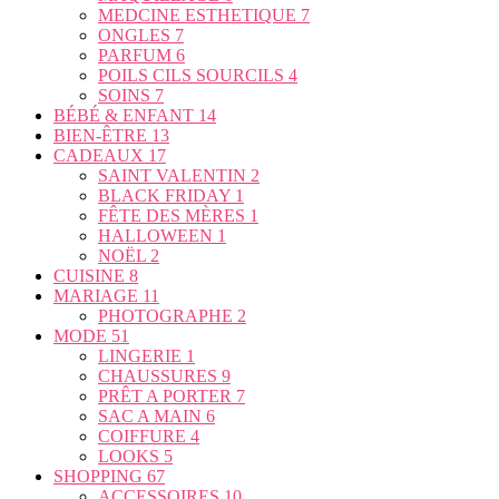
MEDCINE ESTHETIQUE
7
ONGLES
7
PARFUM
6
POILS CILS SOURCILS
4
SOINS
7
BÉBÉ & ENFANT
14
BIEN-ÊTRE
13
CADEAUX
17
SAINT VALENTIN
2
BLACK FRIDAY
1
FÊTE DES MÈRES
1
HALLOWEEN
1
NOËL
2
CUISINE
8
MARIAGE
11
PHOTOGRAPHE
2
MODE
51
LINGERIE
1
CHAUSSURES
9
PRÊT A PORTER
7
SAC A MAIN
6
COIFFURE
4
LOOKS
5
SHOPPING
67
ACCESSOIRES
10