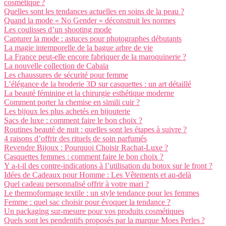
cosmétique ?
Quelles sont les tendances actuelles en soins de la peau ?
Quand la mode « No Gender » déconstruit les normes
Les coulisses d’un shooting mode
Capturer la mode : astuces pour photographes débutants
La magie intemporelle de la bague arbre de vie
La France peut-elle encore fabriquer de la maroquinerie ?
La nouvelle collection de Cabaïa
Les chaussures de sécurité pour femme
L’élégance de la broderie 3D sur casquettes : un art détaillé
La beauté féminine et la chirurgie esthétique moderne
Comment porter la chemise en simili cuir ?
Les bijoux les plus achetés en bijouterie
Sacs de luxe : comment faire le bon choix ?
Routines beauté de nuit : quelles sont les étapes à suivre ?
4 raisons d’offrir des rituels de soin parfumés
Revendre Bijoux : Pourquoi Choisir Rachat-Luxe ?
Casquettes femmes : comment faire le bon choix ?
Y a-t-il des contre-indications à l’utilisation du botox sur le front ?
Idées de Cadeaux pour Homme : Les Vêtements et au-delà
Quel cadeau personnalisé offrir à votre mari ?
Le thermoformage textile : un style tendance pour les femmes
Femme : quel sac choisir pour évoquer la tendance ?
Un packaging sur-mesure pour vos produits cosmétiques
Quels sont les pendentifs proposés par la marque Moes Perles ?