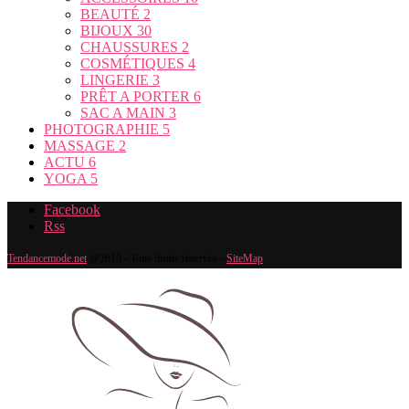
BEAUTÉ
2
BIJOUX
30
CHAUSSURES
2
COSMÉTIQUES
4
LINGERIE
3
PRÊT A PORTER
6
SAC A MAIN
3
PHOTOGRAPHIE
5
MASSAGE
2
ACTU
6
YOGA
5
Facebook
Rss
Tendancemode.net
@2019 - Tous droits réservés -
SiteMap