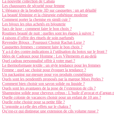
La nouvelle collection de Cabaïa
Les chaussures de sécurité pour femme
L’élégance de la broderie 3D sur casquettes : un art détaillé
La beauté féminine et la chirurgie esthétique moderne
Comment porter la chemise en simili cuir ?
Les bijoux les plus achetés en bijouterie
Sacs de luxe : comment faire le bon choix ?
Routines beauté de nuit : quelles sont les étapes à suivre ?
4 raisons d’offrir des rituels de soin parfumés
Revendre Bijoux : Pourquoi Choisir Rachat-Luxe ?
Casquettes femmes : comment faire le bon choix ?
Y a-t-il des contre-indications à l’utilisation du botox sur le front ?
Idées de Cadeaux pour Homme : Les Vêtements et au-delà
Quel cadeau personnalisé offrir à votre mari ?
Le thermoformage textile : un style tendance pour les femmes
Femme : quel sac choisir pour évoquer la tendance ?
Un packaging sur-mesure pour vos produits cosmétiques
Quels sont les pendentifs proposés par la marque Moes Perles ?
Comment bien choisir son savon solide ou liquide ?
Quels sont les avantages de la pose de l’extension de cils ?
Shampoing solide pour cheveux crépus : L’huile d’avocat et d’argan 
Quelle colonie de vacances choisir pour un enfant de 10 ans ?
Quelle robe choisir pour sa petite fille ?
L’orgonite a-t-elle des effets sur le chakra ?
Qu’est-ce qui distingue une extension de cils volume russe ?