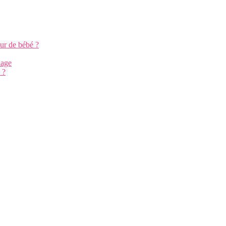
ur de bébé ?
iage
 ?