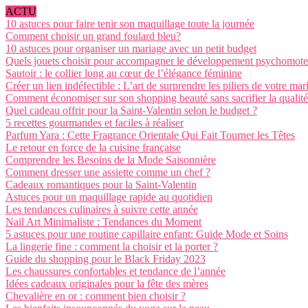
ACTU
10 astuces pour faire tenir son maquillage toute la journée
Comment choisir un grand foulard bleu?
10 astuces pour organiser un mariage avec un petit budget
Quels jouets choisir pour accompagner le développement psychomote
Sautoir : le collier long au cœur de l’élégance féminine
Créer un lien indéfectible : L’art de surprendre les piliers de votre mar
Comment économiser sur son shopping beauté sans sacrifier la qualité
Quel cadeau offrir pour la Saint-Valentin selon le budget ?
5 recettes gourmandes et faciles à réaliser
Parfum Yara : Cette Fragrance Orientale Qui Fait Tourner les Têtes
Le retour en force de la cuisine française
Comprendre les Besoins de la Mode Saisonnière
Comment dresser une assiette comme un chef ?
Cadeaux romantiques pour la Saint-Valentin
Astuces pour un maquillage rapide au quotidien
Les tendances culinaires à suivre cette année
Nail Art Minimaliste : Tendances du Moment
5 astuces pour une routine capillaire enfant: Guide Mode et Soins
La lingerie fine : comment la choisir et la porter ?
Guide du shopping pour le Black Friday 2023
Les chaussures confortables et tendance de l’année
Idées cadeaux originales pour la fête des mères
Chevalière en or : comment bien choisir ?