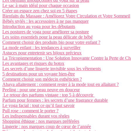
Les bienfaits insoupçonnés du yoga sur la peau
Le sac à main idéal pour chaque occasion
Créer un espace zen chez soi en 5 étapes
Bienfaits du Massage : Améliorez Votre Circulation et Votre Sommeil
Bébés stylés : les accessoires à ne pas manquer
Introduction au yoga pour les débutants
Les postures de yoga pour améliorer sa posture
Les soins essentiels pour la peau délicate de bébé
Comment choisir des produits bio pour votre enfant ?
La mode enfant : les tendances à surveiller
Astuces pour entretenir ses bijoux précieux
La Tricopigmentation : Une Solution Innovante Contre la Perte de C
Les avantages et risques du botox
Les secrets d’une lingerie invisible sous les vêtements
5 destinations pour un voyage bien-être
Comment choisir son médecin esthéticien ?
Abaya allaitement : comment rester à la mode tout en allaitant ?
Peeling : pour une peau neuve en douceur
Le retour des parfums vintage : top 5 à découvrir
Parfum pour femmes : les secrets d’une fragrance durable
Le yoga facial : tout ce qu’il faut savoir
Pull rose : comment le porter ?
Les indispensables durant vos règles
Shopping éthique : nos marques préférées
Lingerie : nos marques coup de cœur de l’année