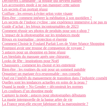
Découvrez Luminante : la bougie qui devient plantes
Les accessoires mode à ne pas manquer cette saison
Les secrets d’un portrait réussi
Coiffure : les erreurs à éviter selon votre visage
Bien-être : comment intégrer la méditation à son quotidien ?
Les secrets de l’indoor cycling : une expérience immersive à ne pas 
Guide d’achat : les bijoux incontournables de 2023
Comment réussir ses photos de produits pour son e-shop ?
L’impact de la photographie sur les tendances mode
Bijoux en tourmaline : protection et énergie
Comment Choisir le Foulard Parfait Lors de Votre Séance Shopping
Pourquoi avoir une trousse de compagnon de voyage ?
5 astuces pour un shopping en ligne réussi
Les bienfaits du massage après une chirurgie
Looks de fête : inspirations pour Noël
Chaussures : comment les choisir et les entretenir
Bien-être : les routines du soir pour un sommeil paisible
Organiser un mariage éco-responsable : nos conseils
Quel est l’intérêt du management de transition dans l’industrie cosmét
Quelles sont les tendances actuelles en soins de la peau ?
Quand la mode « No Gender » déconstruit les normes
Les coulisses d’un shooting mode
Capturer la mode : astuces pour photographes débutants
La magie intemporelle de la bague arbre de vie
La France peut-elle encore fabriquer de la maroquinerie ?