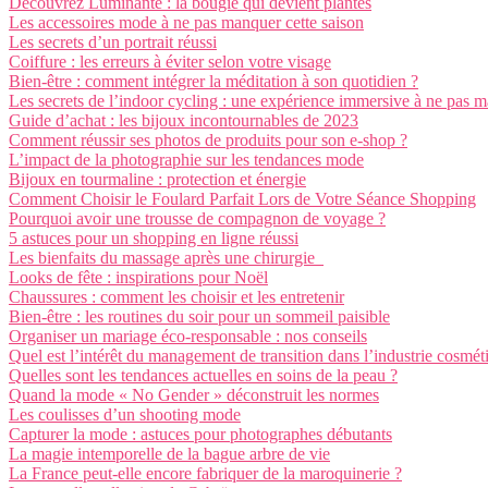
Découvrez Luminante : la bougie qui devient plantes
Les accessoires mode à ne pas manquer cette saison
Les secrets d’un portrait réussi
Coiffure : les erreurs à éviter selon votre visage
Bien-être : comment intégrer la méditation à son quotidien ?
Les secrets de l’indoor cycling : une expérience immersive à ne pas 
Guide d’achat : les bijoux incontournables de 2023
Comment réussir ses photos de produits pour son e-shop ?
L’impact de la photographie sur les tendances mode
Bijoux en tourmaline : protection et énergie
Comment Choisir le Foulard Parfait Lors de Votre Séance Shopping
Pourquoi avoir une trousse de compagnon de voyage ?
5 astuces pour un shopping en ligne réussi
Les bienfaits du massage après une chirurgie
Looks de fête : inspirations pour Noël
Chaussures : comment les choisir et les entretenir
Bien-être : les routines du soir pour un sommeil paisible
Organiser un mariage éco-responsable : nos conseils
Quel est l’intérêt du management de transition dans l’industrie cosmét
Quelles sont les tendances actuelles en soins de la peau ?
Quand la mode « No Gender » déconstruit les normes
Les coulisses d’un shooting mode
Capturer la mode : astuces pour photographes débutants
La magie intemporelle de la bague arbre de vie
La France peut-elle encore fabriquer de la maroquinerie ?