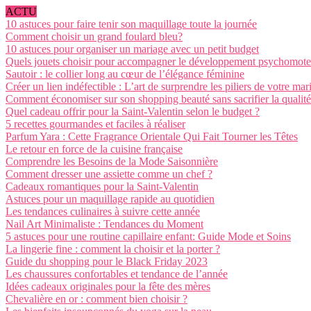
ACTU
10 astuces pour faire tenir son maquillage toute la journée
Comment choisir un grand foulard bleu?
10 astuces pour organiser un mariage avec un petit budget
Quels jouets choisir pour accompagner le développement psychomote
Sautoir : le collier long au cœur de l’élégance féminine
Créer un lien indéfectible : L’art de surprendre les piliers de votre mar
Comment économiser sur son shopping beauté sans sacrifier la qualité
Quel cadeau offrir pour la Saint-Valentin selon le budget ?
5 recettes gourmandes et faciles à réaliser
Parfum Yara : Cette Fragrance Orientale Qui Fait Tourner les Têtes
Le retour en force de la cuisine française
Comprendre les Besoins de la Mode Saisonnière
Comment dresser une assiette comme un chef ?
Cadeaux romantiques pour la Saint-Valentin
Astuces pour un maquillage rapide au quotidien
Les tendances culinaires à suivre cette année
Nail Art Minimaliste : Tendances du Moment
5 astuces pour une routine capillaire enfant: Guide Mode et Soins
La lingerie fine : comment la choisir et la porter ?
Guide du shopping pour le Black Friday 2023
Les chaussures confortables et tendance de l’année
Idées cadeaux originales pour la fête des mères
Chevalière en or : comment bien choisir ?