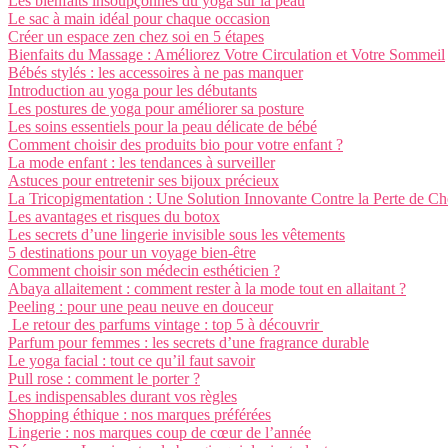
Les bienfaits insoupçonnés du yoga sur la peau
Le sac à main idéal pour chaque occasion
Créer un espace zen chez soi en 5 étapes
Bienfaits du Massage : Améliorez Votre Circulation et Votre Sommeil
Bébés stylés : les accessoires à ne pas manquer
Introduction au yoga pour les débutants
Les postures de yoga pour améliorer sa posture
Les soins essentiels pour la peau délicate de bébé
Comment choisir des produits bio pour votre enfant ?
La mode enfant : les tendances à surveiller
Astuces pour entretenir ses bijoux précieux
La Tricopigmentation : Une Solution Innovante Contre la Perte de C
Les avantages et risques du botox
Les secrets d’une lingerie invisible sous les vêtements
5 destinations pour un voyage bien-être
Comment choisir son médecin esthéticien ?
Abaya allaitement : comment rester à la mode tout en allaitant ?
Peeling : pour une peau neuve en douceur
Le retour des parfums vintage : top 5 à découvrir
Parfum pour femmes : les secrets d’une fragrance durable
Le yoga facial : tout ce qu’il faut savoir
Pull rose : comment le porter ?
Les indispensables durant vos règles
Shopping éthique : nos marques préférées
Lingerie : nos marques coup de cœur de l’année