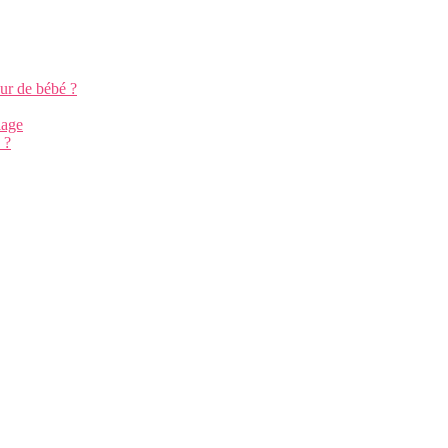
ur de bébé ?
iage
 ?