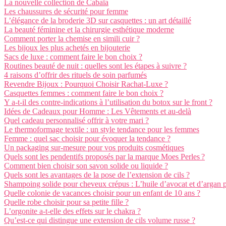
La nouvelle collection de Cabaïa
Les chaussures de sécurité pour femme
L’élégance de la broderie 3D sur casquettes : un art détaillé
La beauté féminine et la chirurgie esthétique moderne
Comment porter la chemise en simili cuir ?
Les bijoux les plus achetés en bijouterie
Sacs de luxe : comment faire le bon choix ?
Routines beauté de nuit : quelles sont les étapes à suivre ?
4 raisons d’offrir des rituels de soin parfumés
Revendre Bijoux : Pourquoi Choisir Rachat-Luxe ?
Casquettes femmes : comment faire le bon choix ?
Y a-t-il des contre-indications à l’utilisation du botox sur le front ?
Idées de Cadeaux pour Homme : Les Vêtements et au-delà
Quel cadeau personnalisé offrir à votre mari ?
Le thermoformage textile : un style tendance pour les femmes
Femme : quel sac choisir pour évoquer la tendance ?
Un packaging sur-mesure pour vos produits cosmétiques
Quels sont les pendentifs proposés par la marque Moes Perles ?
Comment bien choisir son savon solide ou liquide ?
Quels sont les avantages de la pose de l’extension de cils ?
Shampoing solide pour cheveux crépus : L’huile d’avocat et d’argan 
Quelle colonie de vacances choisir pour un enfant de 10 ans ?
Quelle robe choisir pour sa petite fille ?
L’orgonite a-t-elle des effets sur le chakra ?
Qu’est-ce qui distingue une extension de cils volume russe ?