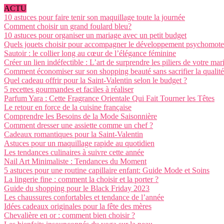
ACTU
10 astuces pour faire tenir son maquillage toute la journée
Comment choisir un grand foulard bleu?
10 astuces pour organiser un mariage avec un petit budget
Quels jouets choisir pour accompagner le développement psychomote
Sautoir : le collier long au cœur de l’élégance féminine
Créer un lien indéfectible : L’art de surprendre les piliers de votre mar
Comment économiser sur son shopping beauté sans sacrifier la qualité
Quel cadeau offrir pour la Saint-Valentin selon le budget ?
5 recettes gourmandes et faciles à réaliser
Parfum Yara : Cette Fragrance Orientale Qui Fait Tourner les Têtes
Le retour en force de la cuisine française
Comprendre les Besoins de la Mode Saisonnière
Comment dresser une assiette comme un chef ?
Cadeaux romantiques pour la Saint-Valentin
Astuces pour un maquillage rapide au quotidien
Les tendances culinaires à suivre cette année
Nail Art Minimaliste : Tendances du Moment
5 astuces pour une routine capillaire enfant: Guide Mode et Soins
La lingerie fine : comment la choisir et la porter ?
Guide du shopping pour le Black Friday 2023
Les chaussures confortables et tendance de l’année
Idées cadeaux originales pour la fête des mères
Chevalière en or : comment bien choisir ?