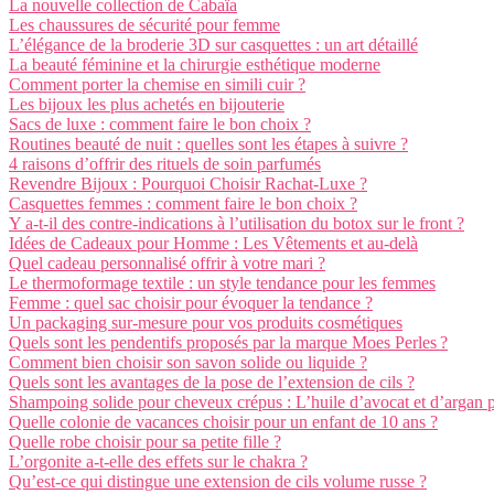
La nouvelle collection de Cabaïa
Les chaussures de sécurité pour femme
L’élégance de la broderie 3D sur casquettes : un art détaillé
La beauté féminine et la chirurgie esthétique moderne
Comment porter la chemise en simili cuir ?
Les bijoux les plus achetés en bijouterie
Sacs de luxe : comment faire le bon choix ?
Routines beauté de nuit : quelles sont les étapes à suivre ?
4 raisons d’offrir des rituels de soin parfumés
Revendre Bijoux : Pourquoi Choisir Rachat-Luxe ?
Casquettes femmes : comment faire le bon choix ?
Y a-t-il des contre-indications à l’utilisation du botox sur le front ?
Idées de Cadeaux pour Homme : Les Vêtements et au-delà
Quel cadeau personnalisé offrir à votre mari ?
Le thermoformage textile : un style tendance pour les femmes
Femme : quel sac choisir pour évoquer la tendance ?
Un packaging sur-mesure pour vos produits cosmétiques
Quels sont les pendentifs proposés par la marque Moes Perles ?
Comment bien choisir son savon solide ou liquide ?
Quels sont les avantages de la pose de l’extension de cils ?
Shampoing solide pour cheveux crépus : L’huile d’avocat et d’argan 
Quelle colonie de vacances choisir pour un enfant de 10 ans ?
Quelle robe choisir pour sa petite fille ?
L’orgonite a-t-elle des effets sur le chakra ?
Qu’est-ce qui distingue une extension de cils volume russe ?