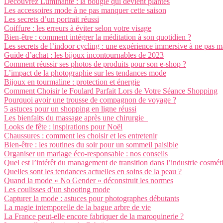
Découvrez Luminante : la bougie qui devient plantes
Les accessoires mode à ne pas manquer cette saison
Les secrets d’un portrait réussi
Coiffure : les erreurs à éviter selon votre visage
Bien-être : comment intégrer la méditation à son quotidien ?
Les secrets de l’indoor cycling : une expérience immersive à ne pas 
Guide d’achat : les bijoux incontournables de 2023
Comment réussir ses photos de produits pour son e-shop ?
L’impact de la photographie sur les tendances mode
Bijoux en tourmaline : protection et énergie
Comment Choisir le Foulard Parfait Lors de Votre Séance Shopping
Pourquoi avoir une trousse de compagnon de voyage ?
5 astuces pour un shopping en ligne réussi
Les bienfaits du massage après une chirurgie
Looks de fête : inspirations pour Noël
Chaussures : comment les choisir et les entretenir
Bien-être : les routines du soir pour un sommeil paisible
Organiser un mariage éco-responsable : nos conseils
Quel est l’intérêt du management de transition dans l’industrie cosmét
Quelles sont les tendances actuelles en soins de la peau ?
Quand la mode « No Gender » déconstruit les normes
Les coulisses d’un shooting mode
Capturer la mode : astuces pour photographes débutants
La magie intemporelle de la bague arbre de vie
La France peut-elle encore fabriquer de la maroquinerie ?