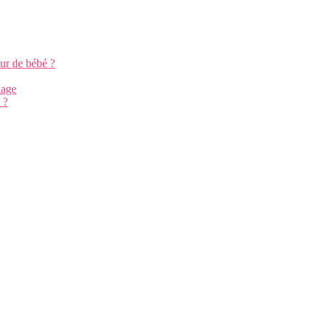
ur de bébé ?
iage
 ?