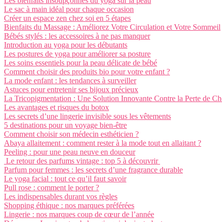
Les bienfaits insoupçonnés du yoga sur la peau
Le sac à main idéal pour chaque occasion
Créer un espace zen chez soi en 5 étapes
Bienfaits du Massage : Améliorez Votre Circulation et Votre Sommeil
Bébés stylés : les accessoires à ne pas manquer
Introduction au yoga pour les débutants
Les postures de yoga pour améliorer sa posture
Les soins essentiels pour la peau délicate de bébé
Comment choisir des produits bio pour votre enfant ?
La mode enfant : les tendances à surveiller
Astuces pour entretenir ses bijoux précieux
La Tricopigmentation : Une Solution Innovante Contre la Perte de C
Les avantages et risques du botox
Les secrets d’une lingerie invisible sous les vêtements
5 destinations pour un voyage bien-être
Comment choisir son médecin esthéticien ?
Abaya allaitement : comment rester à la mode tout en allaitant ?
Peeling : pour une peau neuve en douceur
Le retour des parfums vintage : top 5 à découvrir
Parfum pour femmes : les secrets d’une fragrance durable
Le yoga facial : tout ce qu’il faut savoir
Pull rose : comment le porter ?
Les indispensables durant vos règles
Shopping éthique : nos marques préférées
Lingerie : nos marques coup de cœur de l’année