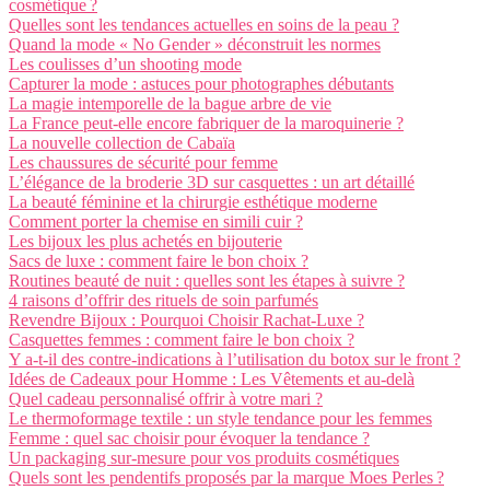
cosmétique ?
Quelles sont les tendances actuelles en soins de la peau ?
Quand la mode « No Gender » déconstruit les normes
Les coulisses d’un shooting mode
Capturer la mode : astuces pour photographes débutants
La magie intemporelle de la bague arbre de vie
La France peut-elle encore fabriquer de la maroquinerie ?
La nouvelle collection de Cabaïa
Les chaussures de sécurité pour femme
L’élégance de la broderie 3D sur casquettes : un art détaillé
La beauté féminine et la chirurgie esthétique moderne
Comment porter la chemise en simili cuir ?
Les bijoux les plus achetés en bijouterie
Sacs de luxe : comment faire le bon choix ?
Routines beauté de nuit : quelles sont les étapes à suivre ?
4 raisons d’offrir des rituels de soin parfumés
Revendre Bijoux : Pourquoi Choisir Rachat-Luxe ?
Casquettes femmes : comment faire le bon choix ?
Y a-t-il des contre-indications à l’utilisation du botox sur le front ?
Idées de Cadeaux pour Homme : Les Vêtements et au-delà
Quel cadeau personnalisé offrir à votre mari ?
Le thermoformage textile : un style tendance pour les femmes
Femme : quel sac choisir pour évoquer la tendance ?
Un packaging sur-mesure pour vos produits cosmétiques
Quels sont les pendentifs proposés par la marque Moes Perles ?