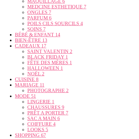
MAQUILLAGE
6
MEDCINE ESTHETIQUE
7
ONGLES
7
PARFUM
6
POILS CILS SOURCILS
4
SOINS
7
BÉBÉ & ENFANT
14
BIEN-ÊTRE
13
CADEAUX
17
SAINT VALENTIN
2
BLACK FRIDAY
1
FÊTE DES MÈRES
1
HALLOWEEN
1
NOËL
2
CUISINE
8
MARIAGE
11
PHOTOGRAPHE
2
MODE
51
LINGERIE
1
CHAUSSURES
9
PRÊT A PORTER
7
SAC A MAIN
6
COIFFURE
4
LOOKS
5
SHOPPING
67