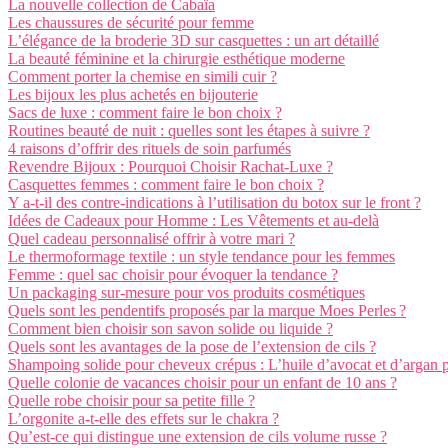
La nouvelle collection de Cabaïa
Les chaussures de sécurité pour femme
L’élégance de la broderie 3D sur casquettes : un art détaillé
La beauté féminine et la chirurgie esthétique moderne
Comment porter la chemise en simili cuir ?
Les bijoux les plus achetés en bijouterie
Sacs de luxe : comment faire le bon choix ?
Routines beauté de nuit : quelles sont les étapes à suivre ?
4 raisons d’offrir des rituels de soin parfumés
Revendre Bijoux : Pourquoi Choisir Rachat-Luxe ?
Casquettes femmes : comment faire le bon choix ?
Y a-t-il des contre-indications à l’utilisation du botox sur le front ?
Idées de Cadeaux pour Homme : Les Vêtements et au-delà
Quel cadeau personnalisé offrir à votre mari ?
Le thermoformage textile : un style tendance pour les femmes
Femme : quel sac choisir pour évoquer la tendance ?
Un packaging sur-mesure pour vos produits cosmétiques
Quels sont les pendentifs proposés par la marque Moes Perles ?
Comment bien choisir son savon solide ou liquide ?
Quels sont les avantages de la pose de l’extension de cils ?
Shampoing solide pour cheveux crépus : L’huile d’avocat et d’argan 
Quelle colonie de vacances choisir pour un enfant de 10 ans ?
Quelle robe choisir pour sa petite fille ?
L’orgonite a-t-elle des effets sur le chakra ?
Qu’est-ce qui distingue une extension de cils volume russe ?