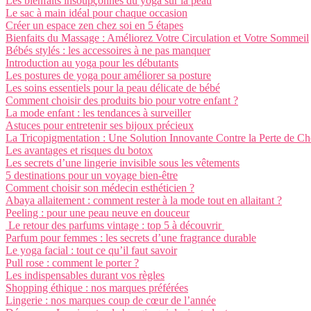
Les bienfaits insoupçonnés du yoga sur la peau
Le sac à main idéal pour chaque occasion
Créer un espace zen chez soi en 5 étapes
Bienfaits du Massage : Améliorez Votre Circulation et Votre Sommeil
Bébés stylés : les accessoires à ne pas manquer
Introduction au yoga pour les débutants
Les postures de yoga pour améliorer sa posture
Les soins essentiels pour la peau délicate de bébé
Comment choisir des produits bio pour votre enfant ?
La mode enfant : les tendances à surveiller
Astuces pour entretenir ses bijoux précieux
La Tricopigmentation : Une Solution Innovante Contre la Perte de C
Les avantages et risques du botox
Les secrets d’une lingerie invisible sous les vêtements
5 destinations pour un voyage bien-être
Comment choisir son médecin esthéticien ?
Abaya allaitement : comment rester à la mode tout en allaitant ?
Peeling : pour une peau neuve en douceur
Le retour des parfums vintage : top 5 à découvrir
Parfum pour femmes : les secrets d’une fragrance durable
Le yoga facial : tout ce qu’il faut savoir
Pull rose : comment le porter ?
Les indispensables durant vos règles
Shopping éthique : nos marques préférées
Lingerie : nos marques coup de cœur de l’année