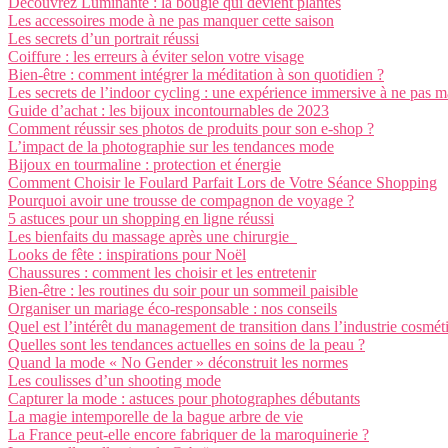
Découvrez Luminante : la bougie qui devient plantes
Les accessoires mode à ne pas manquer cette saison
Les secrets d’un portrait réussi
Coiffure : les erreurs à éviter selon votre visage
Bien-être : comment intégrer la méditation à son quotidien ?
Les secrets de l’indoor cycling : une expérience immersive à ne pas 
Guide d’achat : les bijoux incontournables de 2023
Comment réussir ses photos de produits pour son e-shop ?
L’impact de la photographie sur les tendances mode
Bijoux en tourmaline : protection et énergie
Comment Choisir le Foulard Parfait Lors de Votre Séance Shopping
Pourquoi avoir une trousse de compagnon de voyage ?
5 astuces pour un shopping en ligne réussi
Les bienfaits du massage après une chirurgie
Looks de fête : inspirations pour Noël
Chaussures : comment les choisir et les entretenir
Bien-être : les routines du soir pour un sommeil paisible
Organiser un mariage éco-responsable : nos conseils
Quel est l’intérêt du management de transition dans l’industrie cosmét
Quelles sont les tendances actuelles en soins de la peau ?
Quand la mode « No Gender » déconstruit les normes
Les coulisses d’un shooting mode
Capturer la mode : astuces pour photographes débutants
La magie intemporelle de la bague arbre de vie
La France peut-elle encore fabriquer de la maroquinerie ?