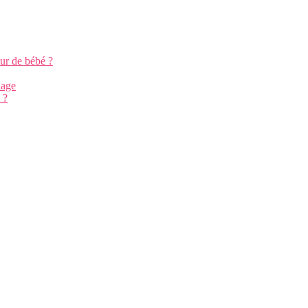
ur de bébé ?
iage
 ?