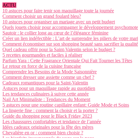
ACTU
10 astuces pour faire tenir son maquillage toute la journée
Comment choisir un grand foulard bleu?
10 astuces pour organiser un mariage avec un petit budget
Quels jouets choisir pour accompagner le développement psychomote
Sautoir : le collier long au cœur de l’élégance féminine
Créer un lien indéfectible : L’art de surprendre les piliers de votre mar
Comment économiser sur son shopping beauté sans sacrifier la qualité
Quel cadeau offrir pour la Saint-Valentin selon le budget ?
5 recettes gourmandes et faciles à réaliser
Parfum Yara : Cette Fragrance Orientale Qui Fait Tourner les Têtes
Le retour en force de la cuisine française
Comprendre les Besoins de la Mode Saisonnière
Comment dresser une assiette comme un chef ?
Cadeaux romantiques pour la Saint-Valentin
Astuces pour un maquillage rapide au quotidien
Les tendances culinaires à suivre cette année
Nail Art Minimaliste : Tendances du Moment
5 astuces pour une routine capillaire enfant: Guide Mode et Soins
La lingerie fine : comment la choisir et la porter ?
Guide du shopping pour le Black Friday 2023
Les chaussures confortables et tendance de l’année
Idées cadeaux originales pour la fête des mères
Chevalière en or : comment bien choisir ?