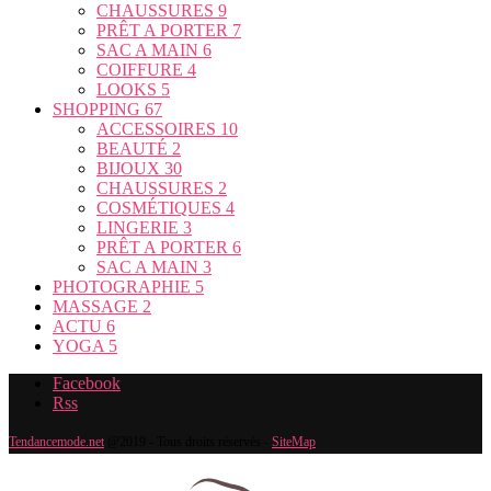
CHAUSSURES
9
PRÊT A PORTER
7
SAC A MAIN
6
COIFFURE
4
LOOKS
5
SHOPPING
67
ACCESSOIRES
10
BEAUTÉ
2
BIJOUX
30
CHAUSSURES
2
COSMÉTIQUES
4
LINGERIE
3
PRÊT A PORTER
6
SAC A MAIN
3
PHOTOGRAPHIE
5
MASSAGE
2
ACTU
6
YOGA
5
Facebook
Rss
Tendancemode.net
@2019 - Tous droits réservés -
SiteMap