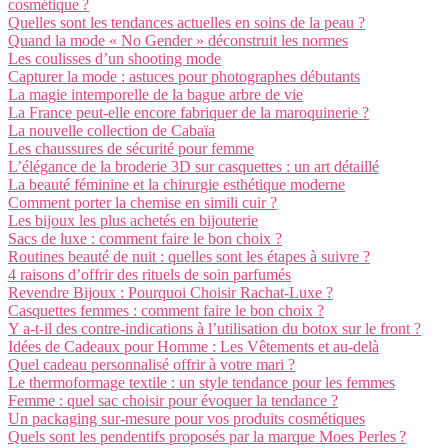
cosmétique ?
Quelles sont les tendances actuelles en soins de la peau ?
Quand la mode « No Gender » déconstruit les normes
Les coulisses d’un shooting mode
Capturer la mode : astuces pour photographes débutants
La magie intemporelle de la bague arbre de vie
La France peut-elle encore fabriquer de la maroquinerie ?
La nouvelle collection de Cabaïa
Les chaussures de sécurité pour femme
L’élégance de la broderie 3D sur casquettes : un art détaillé
La beauté féminine et la chirurgie esthétique moderne
Comment porter la chemise en simili cuir ?
Les bijoux les plus achetés en bijouterie
Sacs de luxe : comment faire le bon choix ?
Routines beauté de nuit : quelles sont les étapes à suivre ?
4 raisons d’offrir des rituels de soin parfumés
Revendre Bijoux : Pourquoi Choisir Rachat-Luxe ?
Casquettes femmes : comment faire le bon choix ?
Y a-t-il des contre-indications à l’utilisation du botox sur le front ?
Idées de Cadeaux pour Homme : Les Vêtements et au-delà
Quel cadeau personnalisé offrir à votre mari ?
Le thermoformage textile : un style tendance pour les femmes
Femme : quel sac choisir pour évoquer la tendance ?
Un packaging sur-mesure pour vos produits cosmétiques
Quels sont les pendentifs proposés par la marque Moes Perles ?