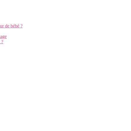
ur de bébé ?
iage
 ?