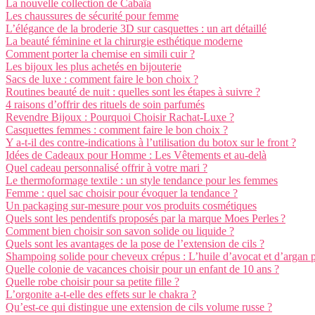
La nouvelle collection de Cabaïa
Les chaussures de sécurité pour femme
L’élégance de la broderie 3D sur casquettes : un art détaillé
La beauté féminine et la chirurgie esthétique moderne
Comment porter la chemise en simili cuir ?
Les bijoux les plus achetés en bijouterie
Sacs de luxe : comment faire le bon choix ?
Routines beauté de nuit : quelles sont les étapes à suivre ?
4 raisons d’offrir des rituels de soin parfumés
Revendre Bijoux : Pourquoi Choisir Rachat-Luxe ?
Casquettes femmes : comment faire le bon choix ?
Y a-t-il des contre-indications à l’utilisation du botox sur le front ?
Idées de Cadeaux pour Homme : Les Vêtements et au-delà
Quel cadeau personnalisé offrir à votre mari ?
Le thermoformage textile : un style tendance pour les femmes
Femme : quel sac choisir pour évoquer la tendance ?
Un packaging sur-mesure pour vos produits cosmétiques
Quels sont les pendentifs proposés par la marque Moes Perles ?
Comment bien choisir son savon solide ou liquide ?
Quels sont les avantages de la pose de l’extension de cils ?
Shampoing solide pour cheveux crépus : L’huile d’avocat et d’argan 
Quelle colonie de vacances choisir pour un enfant de 10 ans ?
Quelle robe choisir pour sa petite fille ?
L’orgonite a-t-elle des effets sur le chakra ?
Qu’est-ce qui distingue une extension de cils volume russe ?