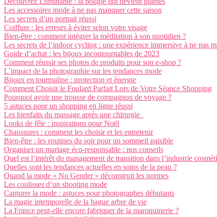
Découvrez Luminante : la bougie qui devient plantes
Les accessoires mode à ne pas manquer cette saison
Les secrets d’un portrait réussi
Coiffure : les erreurs à éviter selon votre visage
Bien-être : comment intégrer la méditation à son quotidien ?
Les secrets de l’indoor cycling : une expérience immersive à ne pas 
Guide d’achat : les bijoux incontournables de 2023
Comment réussir ses photos de produits pour son e-shop ?
L’impact de la photographie sur les tendances mode
Bijoux en tourmaline : protection et énergie
Comment Choisir le Foulard Parfait Lors de Votre Séance Shopping
Pourquoi avoir une trousse de compagnon de voyage ?
5 astuces pour un shopping en ligne réussi
Les bienfaits du massage après une chirurgie
Looks de fête : inspirations pour Noël
Chaussures : comment les choisir et les entretenir
Bien-être : les routines du soir pour un sommeil paisible
Organiser un mariage éco-responsable : nos conseils
Quel est l’intérêt du management de transition dans l’industrie cosmét
Quelles sont les tendances actuelles en soins de la peau ?
Quand la mode « No Gender » déconstruit les normes
Les coulisses d’un shooting mode
Capturer la mode : astuces pour photographes débutants
La magie intemporelle de la bague arbre de vie
La France peut-elle encore fabriquer de la maroquinerie ?