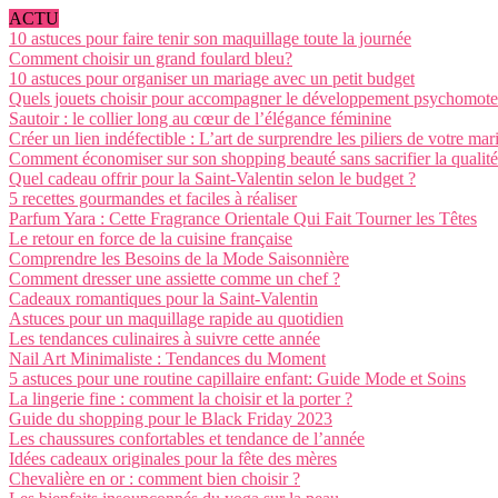
ACTU
10 astuces pour faire tenir son maquillage toute la journée
Comment choisir un grand foulard bleu?
10 astuces pour organiser un mariage avec un petit budget
Quels jouets choisir pour accompagner le développement psychomote
Sautoir : le collier long au cœur de l’élégance féminine
Créer un lien indéfectible : L’art de surprendre les piliers de votre mar
Comment économiser sur son shopping beauté sans sacrifier la qualité
Quel cadeau offrir pour la Saint-Valentin selon le budget ?
5 recettes gourmandes et faciles à réaliser
Parfum Yara : Cette Fragrance Orientale Qui Fait Tourner les Têtes
Le retour en force de la cuisine française
Comprendre les Besoins de la Mode Saisonnière
Comment dresser une assiette comme un chef ?
Cadeaux romantiques pour la Saint-Valentin
Astuces pour un maquillage rapide au quotidien
Les tendances culinaires à suivre cette année
Nail Art Minimaliste : Tendances du Moment
5 astuces pour une routine capillaire enfant: Guide Mode et Soins
La lingerie fine : comment la choisir et la porter ?
Guide du shopping pour le Black Friday 2023
Les chaussures confortables et tendance de l’année
Idées cadeaux originales pour la fête des mères
Chevalière en or : comment bien choisir ?