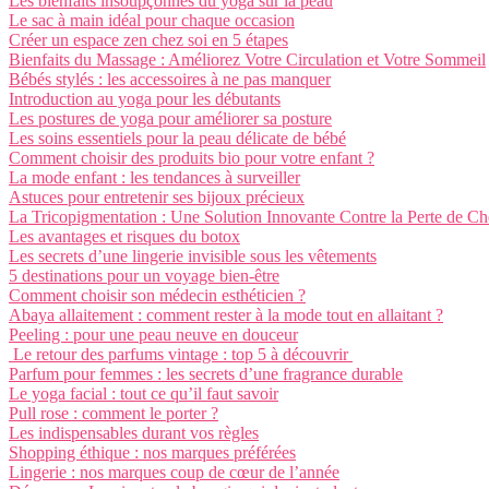
Les bienfaits insoupçonnés du yoga sur la peau
Le sac à main idéal pour chaque occasion
Créer un espace zen chez soi en 5 étapes
Bienfaits du Massage : Améliorez Votre Circulation et Votre Sommeil
Bébés stylés : les accessoires à ne pas manquer
Introduction au yoga pour les débutants
Les postures de yoga pour améliorer sa posture
Les soins essentiels pour la peau délicate de bébé
Comment choisir des produits bio pour votre enfant ?
La mode enfant : les tendances à surveiller
Astuces pour entretenir ses bijoux précieux
La Tricopigmentation : Une Solution Innovante Contre la Perte de C
Les avantages et risques du botox
Les secrets d’une lingerie invisible sous les vêtements
5 destinations pour un voyage bien-être
Comment choisir son médecin esthéticien ?
Abaya allaitement : comment rester à la mode tout en allaitant ?
Peeling : pour une peau neuve en douceur
Le retour des parfums vintage : top 5 à découvrir
Parfum pour femmes : les secrets d’une fragrance durable
Le yoga facial : tout ce qu’il faut savoir
Pull rose : comment le porter ?
Les indispensables durant vos règles
Shopping éthique : nos marques préférées
Lingerie : nos marques coup de cœur de l’année