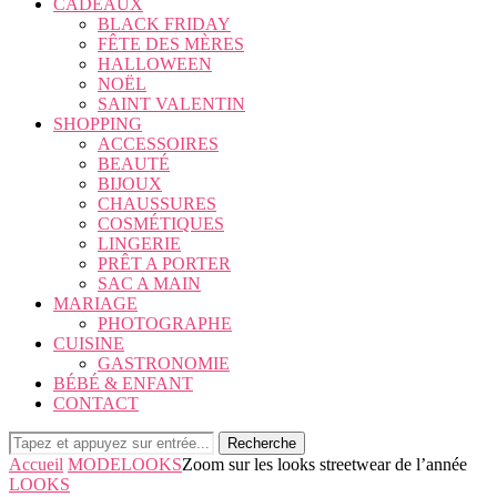
CADEAUX
BLACK FRIDAY
FÊTE DES MÈRES
HALLOWEEN
NOËL
SAINT VALENTIN
SHOPPING
ACCESSOIRES
BEAUTÉ
BIJOUX
CHAUSSURES
COSMÉTIQUES
LINGERIE
PRÊT A PORTER
SAC A MAIN
MARIAGE
PHOTOGRAPHE
CUISINE
GASTRONOMIE
BÉBÉ & ENFANT
CONTACT
Recherche
Accueil
MODE
LOOKS
Zoom sur les looks streetwear de l’année
LOOKS