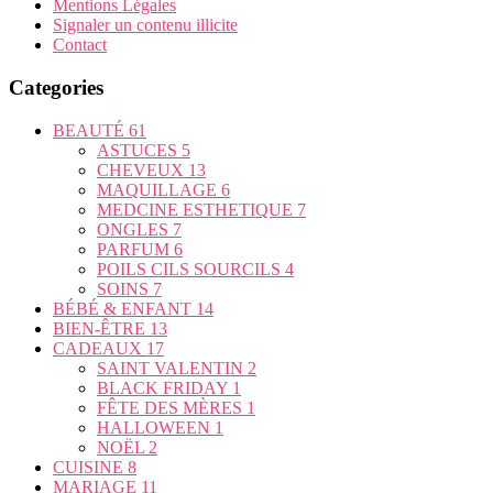
Mentions Légales
Signaler un contenu illicite
Contact
Categories
BEAUTÉ
61
ASTUCES
5
CHEVEUX
13
MAQUILLAGE
6
MEDCINE ESTHETIQUE
7
ONGLES
7
PARFUM
6
POILS CILS SOURCILS
4
SOINS
7
BÉBÉ & ENFANT
14
BIEN-ÊTRE
13
CADEAUX
17
SAINT VALENTIN
2
BLACK FRIDAY
1
FÊTE DES MÈRES
1
HALLOWEEN
1
NOËL
2
CUISINE
8
MARIAGE
11