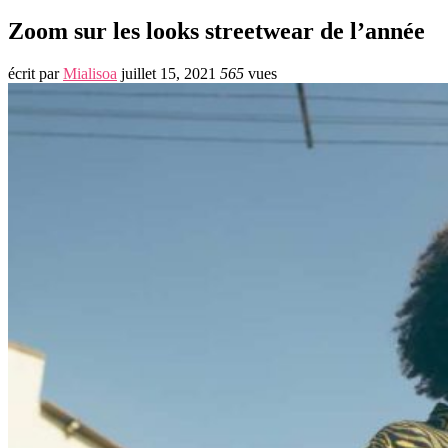
Zoom sur les looks streetwear de l’année
écrit par
Mialisoa
juillet 15, 2021
565
vues