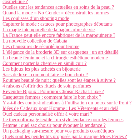
cosmétique ?
Quelles sont les tendances actuelles en soins de la peau ?
Quand la mode « No Gender » déconstruit les normes
Les coulisses d’un shooting mode
Capturer la mode : astuces pour photographes débutants
La magie intemporelle de la bague arbre de vie
La France peut-elle encore fabriquer de la maroquinerie ?
La nouvelle collection de Cabaïa
Les chaussures de sécurité pour femme
L’élégance de la broderie 3D sur casquettes : un art détaillé
La beauté féminine et la chirurgie esthétique moderne
Comment porter la chemise en simili cuir ?
Les bijoux les plus achetés en bijouterie
Sacs de luxe : comment faire le bon choix ?
Routines beauté de nuit : quelles sont les étapes à suivre ?
4 raisons d’offrir des rituels de soin parfumés
Revendre Bijoux : Pourquoi Choisir Rachat-Luxe ?
Casquettes femmes : comment faire le bon choix ?
Y a-t-il des contre-indications à l’utilisation du botox sur le front ?
Idées de Cadeaux pour Homme : Les Vêtements et au-delà
Quel cadeau personnalisé offrir à votre mari ?
Le thermoformage textile : un style tendance pour les femmes
Femme : quel sac choisir pour évoquer la tendance ?
Un packaging sur-mesure pour vos produits cosmétiques
Quels sont les pendentifs proposés par la marque Moes Perles ?