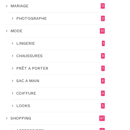
MARIAGE
11
PHOTOGRAPHE
2
MODE
51
LINGERIE
1
CHAUSSURES
9
PRÊT A PORTER
7
SAC A MAIN
6
COIFFURE
4
LOOKS
5
SHOPPING
67