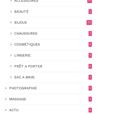
ACCESSOIRES
10
BEAUTÉ
2
BIJOUX
30
CHAUSSURES
2
COSMÉTIQUES
4
LINGERIE
3
PRÊT A PORTER
6
SAC A MAIN
3
PHOTOGRAPHIE
5
MASSAGE
2
ACTU
6