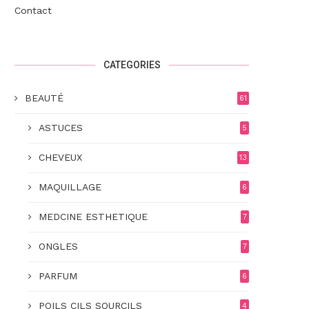
Contact
CATEGORIES
BEAUTÉ
61
ASTUCES
5
CHEVEUX
13
MAQUILLAGE
6
MEDCINE ESTHETIQUE
7
ONGLES
7
PARFUM
6
POILS CILS SOURCILS
4