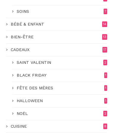
SOINS
7
BÉBÉ & ENFANT
14
BIEN-ÊTRE
13
CADEAUX
17
SAINT VALENTIN
2
BLACK FRIDAY
1
FÊTE DES MÈRES
1
HALLOWEEN
1
NOËL
2
CUISINE
8